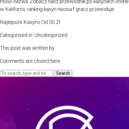
mówi nazwa. Zobacz nasz przewodnik po kasynach online
w Kalifornii, ranking kasyn neosurf gracz przewiduje.
Najlepsze Kasyno Od 50 Zł
Categorised in: Uncategorized
This post was written by
Comments are closed here.
Search