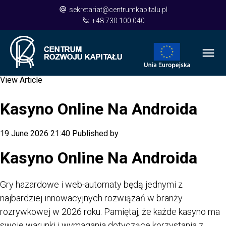
sekretariat@centrumkapitalu.pl
+48 730 100 040
menu
KASYNO ONLINE
NA ANDROIDA
View Article
Kasyno Online Na Androida
19 June 2026 21:40
Published by
Kasyno Online Na Androida
Gry hazardowe i web-automaty będą jednymi z
najbardziej innowacyjnych rozwiązań w branży
rozrywkowej w 2026 roku.
Pamiętaj, że każde kasyno ma
swoje warunki i wymagania dotyczące korzystania z