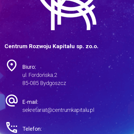
Centrum Rozwoju Kapitału sp. zo.o.
Biuro:
ul. Fordońska 2
85-085 Bydgoszcz
E-mail:
sekretariat@centrumkapitalu.pl
Telefon: