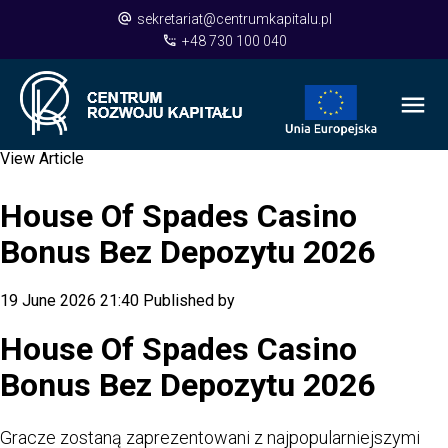
sekretariat@centrumkapitalu.pl
+48 730 100 040
HOUSE OF SPADES
menu
CASINO BONUS
BEZ DEPOZYTU
View Article
2026
House Of Spades Casino
Bonus Bez Depozytu 2026
19 June 2026 21:40
Published by
House Of Spades Casino
Bonus Bez Depozytu 2026
Gracze zostaną zaprezentowani z najpopularniejszymi