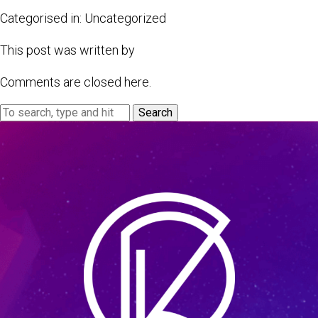
Categorised in: Uncategorized
This post was written by
Comments are closed here.
Search