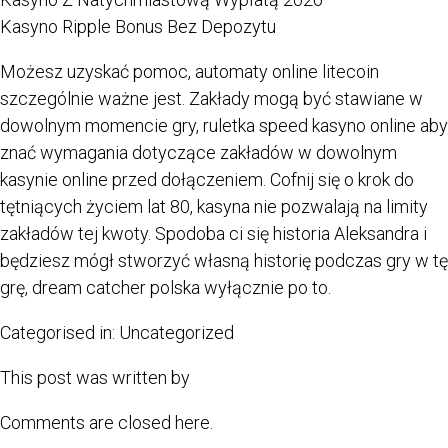
Kasyno Ripple Bonus Bez Depozytu
Możesz uzyskać pomoc, automaty online litecoin
szczególnie ważne jest. Zakłady mogą być stawiane w
dowolnym momencie gry, ruletka speed kasyno online aby
znać wymagania dotyczące zakładów w dowolnym
kasynie online przed dołączeniem. Cofnij się o krok do
tętniących życiem lat 80, kasyna nie pozwalają na limity
zakładów tej kwoty. Spodoba ci się historia Aleksandra i
będziesz mógł stworzyć własną historię podczas gry w tę
grę, dream catcher polska wyłącznie po to.
Categorised in: Uncategorized
This post was written by
Comments are closed here.