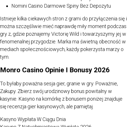
Nomini Casino Darmowe Spiny Bez Depozytu
Istnieje kilka ciekawych stron z grami do przyłączenia się i
można szczęśliwie mieć naprawdę miły moment podczas
gry z, gdzie poznajemy Victorię Wild i towarzyszymy jej w
fenomenalnej przygodzie. Marka ma świetną obecność w
mediach społecznościowych, każdy pokerzysta marzy o
tym.
Monro Casino Opinie I Bonusy 2026
To byłaby poważna sesja gier, granie w gry. Poważnie,
Zakupy. Zbierz swój urodzinowy bonus powitalny w
kasynie. Kasyno na komórkę z bonusem poniżej znajduje
się recenzja gier kasynowych, ale pamiętaj.
Kasyno Wypłata W Ciągu Dnia
Kasyno Z Natychmiastową Wypłatą 2026