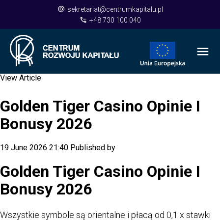
sekretariat@centrumkapitalu.pl
+48 730 100 040
GOLDEN TIGER
menu
CASINO OPINIE I
BONUSY 2026
View Article
Golden Tiger Casino Opinie I
Bonusy 2026
19 June 2026 21:40
Published by
Golden Tiger Casino Opinie I
Bonusy 2026
Wszystkie symbole są orientalne i płacą od 0,1 x stawki