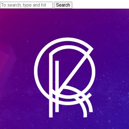
Search